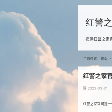
红警
提供红警之家
当前位置：
首页

红警之家
2023-03-01

红警之家官网是一