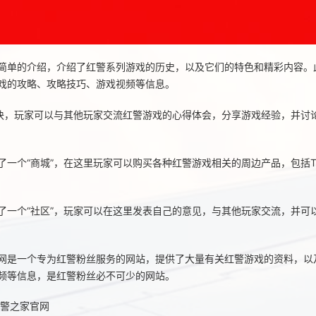
简单的介绍，介绍了红警系列游戏的历史，以及它们的特色和精彩内容。
戏的攻略、攻略技巧、游戏视频等信息。
板块，玩家可以与其他玩家交流红警游戏的心得体会，分享游戏经验，并讨
了一个“商城”，在这里玩家可以购买各种红警游戏相关的周边产品，包括
了一个“社区”，玩家可以在这里发表自己的意见，与其他玩家交流，并可
网是一个专为红警粉丝服务的网站，提供了大量有关红警游戏的资料，以
频等信息，是红警粉丝必不可少的网站。
警之家官网